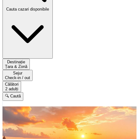
Cauta cazari disponibile
Destinație
Țara & Zonă
Sejur
Check-in / out
Călători
2 adulți
🔍 Caută