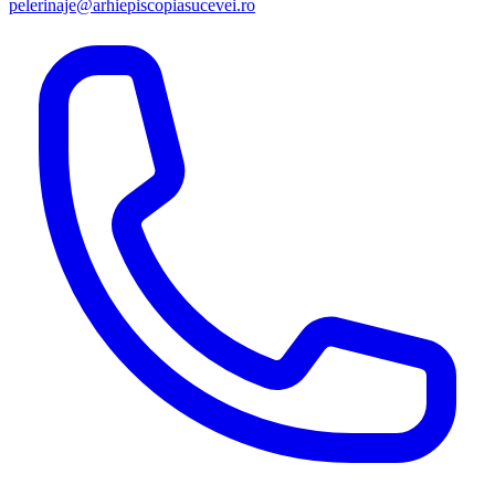
pelerinaje@arhiepiscopiasucevei.ro