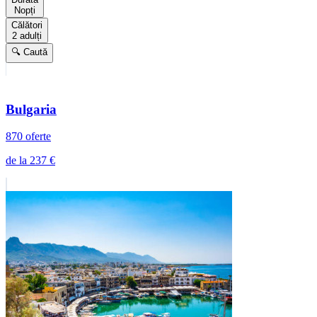
Nopți
Călători
2 adulți
🔍 Caută
Bulgaria
870 oferte