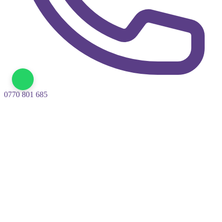
pelerinaje@arhiepiscopiasucevei.ro