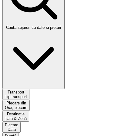
Cauta sejururi cu date si preturi
Transport
Tip transport
Plecare din
Oraș plecare
Destinație
Țara & Zonă
Plecare
Data
Durată