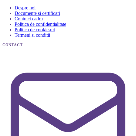
DESTINATII
Circuite turistice
Sejururi
Cazari hoteluri
INFORMATII