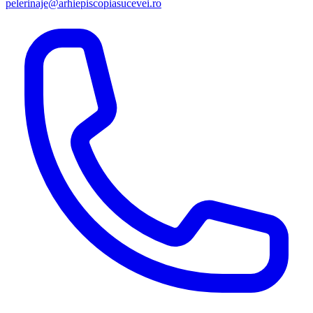
pelerinaje@arhiepiscopiasucevei.ro