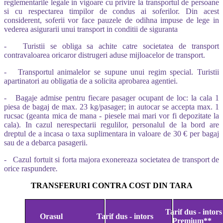
reglementarile legale in vigoare cu privire la transportul de persoane
si cu respectarea timpilor de condus ai soferilor. Din acest
considerent, soferii vor face pauzele de odihna impuse de lege in
vederea asigurarii unui transport in conditii de siguranta
- Turistii se obliga sa achite catre societatea de transport
contravaloarea oricaror distrugeri aduse mijloacelor de transport.
- Transportul animalelor se supune unui regim special. Turistii
apartinatori au obligatia de a solicita aprobarea agentiei.
- Bagaje admise pentru fiecare pasager ocupant de loc: la cala 1
piesa de bagaj de max. 23 kg/pasager; in autocar se accepta max. 1
rucsac (geanta mica de mana - piesele mai mari vor fi depozitate la
cala). In cazul nerespectarii regulilor, personalul de la bord are
dreptul de a incasa o taxa suplimentara in valoare de 30 € per bagaj
sau de a debarca pasagerii.
- Cazul fortuit si forta majora exonereaza societatea de transport de
orice raspundere
.
TRANSFERURI CONTRA COST DIN TARA
Tarif dus - intors
Orasul
Tarif dus - intors
Premium**