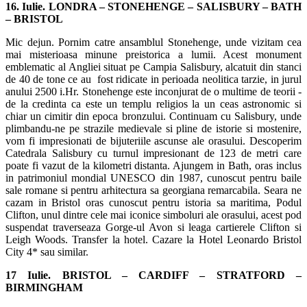
16. Iulie. LONDRA – STONEHENGE – SALISBURY – BATH
– BRISTOL
Mic dejun. Pornim catre ansamblul Stonehenge, unde vizitam cea
mai misterioasa minune preistorica a lumii. Acest monument
emblematic al Angliei situat pe Campia Salisbury, alcatuit din stanci
de 40 de tone ce au fost ridicate in perioada neolitica tarzie, in jurul
anului 2500 i.Hr. Stonehenge este inconjurat de o multime de teorii -
de la credinta ca este un templu religios la un ceas astronomic si
chiar un cimitir din epoca bronzului. Continuam cu Salisbury, unde
plimbandu-ne pe strazile medievale si pline de istorie si mostenire,
vom fi impresionati de bijuteriile ascunse ale orasului. Descoperim
Catedrala Salisbury cu turnul impresionant de 123 de metri care
poate fi vazut de la kilometri distanta. Ajungem in Bath, oras inclus
in patrimoniul mondial UNESCO din 1987, cunoscut pentru baile
sale romane si pentru arhitectura sa georgiana remarcabila. Seara ne
cazam in Bristol oras cunoscut pentru istoria sa maritima, Podul
Clifton, unul dintre cele mai iconice simboluri ale orasului, acest pod
suspendat traverseaza Gorge-ul Avon si leaga cartierele Clifton si
Leigh Woods. Transfer la hotel. Cazare la Hotel Leonardo Bristol
City 4* sau similar.
17 Iulie. BRISTOL – CARDIFF – STRATFORD –
BIRMINGHAM