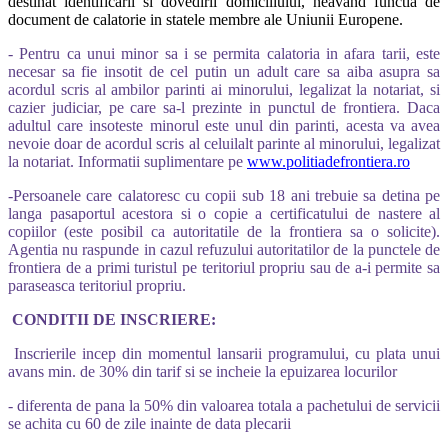
destinat identificarii si dovedirii domiciliului, neavand functia de
document de calatorie in statele membre ale Uniunii Europene.
- Pentru ca unui minor sa i se permita calatoria in afara tarii, este
necesar sa fie insotit de cel putin un adult care sa aiba asupra sa
acordul scris al ambilor parinti ai minorului, legalizat la notariat, si
cazier judiciar, pe care sa-l prezinte in punctul de frontiera. Daca
adultul care insoteste minorul este unul din parinti, acesta va avea
nevoie doar de acordul scris al celuilalt parinte al minorului, legalizat
la notariat. Informatii suplimentare pe
www.politiadefrontiera.ro
-Persoanele care calatoresc cu copii sub 18 ani trebuie sa detina pe
langa pasaportul acestora si o copie a certificatului de nastere al
copiilor (este posibil ca autoritatile de la frontiera sa o solicite).
Agentia nu raspunde in cazul refuzului autoritatilor de la punctele de
frontiera de a primi turistul pe teritoriul propriu sau de a-i permite sa
paraseasca teritoriul propriu.
CONDITII DE INSCRIERE:
Inscrierile incep din momentul lansarii programului, cu plata unui
avans min. de 30% din tarif si se incheie la epuizarea locurilor
- diferenta de pana la 50% din valoarea totala a pachetului de servicii
se achita cu 60 de zile inainte de data plecarii