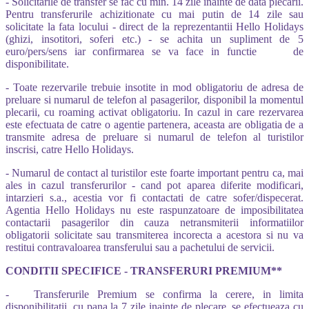
- Solicitarile de transfer se fac cu min. 14 zile inainte de data plecarii.
Pentru transferurile achizitionate cu mai putin de 14 zile sau
solicitate la fata locului - direct de la reprezentantii Hello Holidays
(ghizi, insotitori, soferi etc.) - se achita un supliment de 5
euro/pers/sens iar confirmarea se va face in functie de
disponibilitate.
- Toate rezervarile trebuie insotite in mod obligatoriu de adresa de
preluare si numarul de telefon al pasagerilor, disponibil la momentul
plecarii, cu roaming activat obligatoriu. In cazul in care rezervarea
este efectuata de catre o agentie partenera, aceasta are obligatia de a
transmite adresa de preluare si numarul de telefon al turistilor
inscrisi, catre Hello Holidays.
- Numarul de contact al turistilor este foarte important pentru ca, mai
ales in cazul transferurilor - cand pot aparea diferite modificari,
intarzieri s.a., acestia vor fi contactati de catre sofer/dispecerat.
Agentia Hello Holidays nu este raspunzatoare de imposibilitatea
contactarii pasagerilor din cauza netransmiterii informatiilor
obligatorii solicitate sau transmiterea incorecta a acestora si nu va
restitui contravaloarea transferului sau a pachetului de servicii.
CONDITII SPECIFICE - TRANSFERURI PREMIUM**
- Transferurile Premium se confirma la cerere, in limita
disponibilitatii, cu pana la 7 zile inainte de plecare, se efectueaza cu