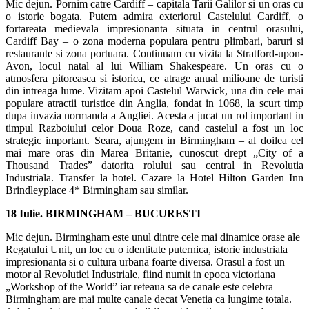
Mic dejun. Pornim catre Cardiff – capitala Tarii Galilor si un oras cu
o istorie bogata. Putem admira exteriorul Castelului Cardiff, o
fortareata medievala impresionanta situata in centrul orasului,
Cardiff Bay – o zona moderna populara pentru plimbari, baruri si
restaurante si zona portuara. Continuam cu vizita la Stratford-upon-
Avon, locul natal al lui William Shakespeare. Un oras cu o
atmosfera pitoreasca si istorica, ce atrage anual milioane de turisti
din intreaga lume. Vizitam apoi Castelul Warwick, una din cele mai
populare atractii turistice din Anglia, fondat in 1068, la scurt timp
dupa invazia normanda a Angliei. Acesta a jucat un rol important in
timpul Razboiului celor Doua Roze, cand castelul a fost un loc
strategic important. Seara, ajungem in Birmingham – al doilea cel
mai mare oras din Marea Britanie, cunoscut drept „City of a
Thousand Trades” datorita rolului sau central in Revolutia
Industriala. Transfer la hotel. Cazare la Hotel Hilton Garden Inn
Brindleyplace 4* Birmingham sau similar.
18 Iulie. BIRMINGHAM – BUCURESTI
Mic dejun. Birmingham este unul dintre cele mai dinamice orase ale
Regatului Unit, un loc cu o identitate puternica, istorie industriala
impresionanta si o cultura urbana foarte diversa. Orasul a fost un
motor al Revolutiei Industriale, fiind numit in epoca victoriana
„Workshop of the World” iar reteaua sa de canale este celebra –
Birmingham are mai multe canale decat Venetia ca lungime totala.