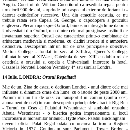
Anglia. Construit de William Cuceritorul ca resedinta regala pentru
urmatorii 900 de ani, surprinde prin aspectul exterior de fortareata -
datorat extinderilor succesive. Una din atractiile acestuia, ce nu
trebuie ratata este Capela St. George, o capodopera a goticului
englezesc. Plecam apoi spre Oxford, faimos in intreaga lume datorita
Universitatii din Oxford, una dintre cele mai prestgioase institutii de
invatamant superior. Orasul este caracterizat printr-o combinatie de
arhitectura medievala si moderna, cu cladiri istorice si o atmosfera
distinctiva. Descoperim intr-un tur de oras principalele obiective:
Merton College
-
fondat in sec. al XIII-lea, Queen`s College,
infiintat in sec. al XIV-lea, Catedrala de sec. XIII cu dublu rol de
catedrala a orasului si capela a Universitatii. Intorcere la hotel.
Cazare la Novotel London Wembley 4* sau similar Londra.
14 Iulie. LONDRA:
Orasul Regalitatii
Mic dejun. Ziua de astazi o dedicam Londrei - unul dintre cele mai
influente si dinamice orase din lume, cu o istorie de peste 2000 ani.
Pornim intr-un tur de oras cu transportul in comun (contra cost,
abonament de o zi) in care descoperim principalele atractii: Big Ben
- Turnul cu Ceas al Palatului Westminster si simbolul orasului;
Abatia Westminster - o biserica gotica impresionanta si locul
incoronarii al monarhilor britanici, Hyde Park, Palatul Buckingham -
devenit oficial Palat Regal odata cu urcarea la tron a Reginei
Victoria in 1837. Continuam spre Parlament, Tower Bridge -