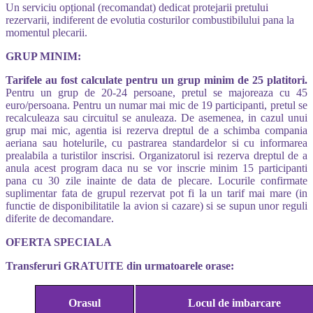
Un serviciu opțional (recomandat) dedicat protejarii pretului
rezervarii, indiferent de evolutia costurilor combustibilului pana la
momentul plecarii.
GRUP MINIM:
Tarifele au fost calculate pentru un grup minim de 25 platitori.
Pentru un grup de 20-24 persoane, pretul se majoreaza cu 45
euro/persoana. Pentru un numar mai mic de 19 participanti, pretul se
recalculeaza sau circuitul se anuleaza. De asemenea, in cazul unui
grup mai mic, agentia isi rezerva dreptul de a schimba compania
aeriana sau hotelurile, cu pastrarea standardelor si cu informarea
prealabila a turistilor inscrisi. Organizatorul isi rezerva dreptul de a
anula acest program daca nu se vor inscrie minim 15 participanti
pana cu 30 zile inainte de data de plecare. Locurile confirmate
suplimentar fata de grupul rezervat pot fi la un tarif mai mare (in
functie de disponibilitatile la avion si cazare) si se supun unor reguli
diferite de decomandare.
OFERTA SPECIALA
Transferuri GRATUITE din urmatoarele orase:
Orasul
Locul de imbarcare