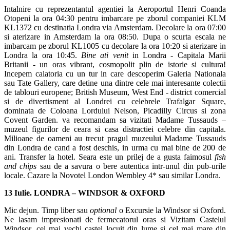
Intalnire cu reprezentantul agentiei la Aeroportul Henri Coanda
Otopeni la ora 04:30 pentru imbarcare pe zborul companiei KLM
KL1372 cu destinatia Londra via Amsterdam. Decolare la ora 07:00
si aterizare in Amsterdam la ora 08:50. Dupa o scurta escala ne
imbarcam pe zborul KL1005 cu decolare la ora 10:20 si aterizare in
Londra la ora 10:45.
Bine ati venit
in Londra - Capitala Marii
Britanii - un oras vibrant, cosmopolit plin de istorie si cultura!
Incepem calatoria cu un tur in care descoperim Galeria Nationala
sau Tate Gallery, care detine una dintre cele mai interesante colectii
de tablouri europene; British Museum, West End - district comercial
si de divertisment al Londrei cu celebrele Trafalgar Square,
dominata de Coloana Lordului Nelson, Picadilly Circus si zona
Covent Garden. va recomandam sa vizitati Madame Tussauds –
muzeul figurilor de ceara si casa distractiei celebre din capitala.
Milioane de oameni au trecut pragul muzeului Madame Tussauds
din Londra de cand a fost deschis, in urma cu mai bine de 200 de
ani. Transfer la hotel. Seara este un prilej de a gusta faimosul
fish
and chips
sau de a savura o bere autentica intr-unul din pub-urile
locale. Cazare la Novotel London Wembley 4* sau similar Londra.
13 Iulie. LONDRA – WINDSOR & OXFORD
Mic dejun. Timp liber sau
optional
o Excursie la Windsor si Oxford.
Ne lasam impresionati de fermecatorul oras si Vizitam Castelul
Windsor, cel mai vechi castel locuit din lume si cel mai mare din