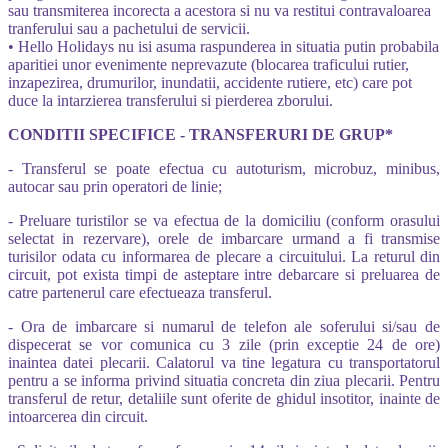
sau transmiterea incorecta a acestora si nu va restitui contravaloarea
tranferului sau a pachetului de servicii.
• Hello Holidays nu isi asuma raspunderea in situatia putin probabila
aparitiei unor evenimente neprevazute (blocarea traficului rutier,
inzapezirea, drumurilor, inundatii, accidente rutiere, etc) care pot
duce la intarzierea transferului si pierderea zborului.
CONDITII SPECIFICE - TRANSFERURI DE GRUP*
- Transferul se poate efectua cu autoturism, microbuz, minibus,
autocar sau prin operatori de linie;
- Preluare turistilor se va efectua de la domiciliu (conform orasului
selectat in rezervare), orele de imbarcare urmand a fi transmise
turisilor odata cu informarea de plecare a circuitului. La returul din
circuit, pot exista timpi de asteptare intre debarcare si preluarea de
catre partenerul care efectueaza transferul.
- Ora de imbarcare si numarul de telefon ale soferului si/sau de
dispecerat se vor comunica cu 3 zile (prin exceptie 24 de ore)
inaintea datei plecarii. Calatorul va tine legatura cu transportatorul
pentru a se informa privind situatia concreta din ziua plecarii. Pentru
transferul de retur, detaliile sunt oferite de ghidul insotitor, inainte de
intoarcerea din circuit.