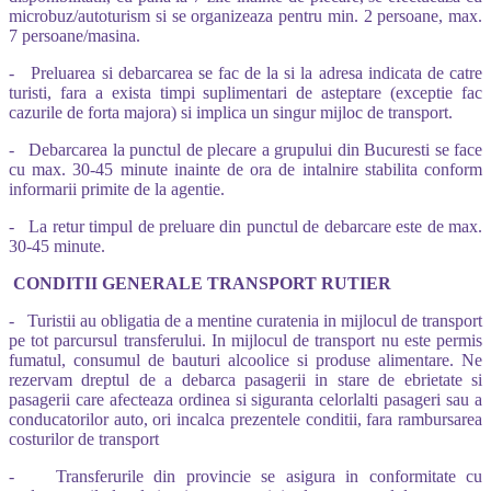
microbuz/autoturism si se organizeaza pentru min. 2 persoane, max.
7 persoane/masina.
- Preluarea si debarcarea se fac de la si la adresa indicata de catre
turisti, fara a exista timpi suplimentari de asteptare (exceptie fac
cazurile de forta majora) si implica un singur mijloc de transport.
- Debarcarea la punctul de plecare a grupului din Bucuresti se face
cu max. 30-45 minute inainte de ora de intalnire stabilita conform
informarii primite de la agentie.
- La retur timpul de preluare din punctul de debarcare este de max.
30-45 minute.
CONDITII GENERALE TRANSPORT RUTIER
- Turistii au obligatia de a mentine curatenia in mijlocul de transport
pe tot parcursul transferului. In mijlocul de transport nu este permis
fumatul, consumul de bauturi alcoolice si produse alimentare. Ne
rezervam dreptul de a debarca pasagerii in stare de ebrietate si
pasagerii care afecteaza ordinea si siguranta celorlalti pasageri sau a
conducatorilor auto, ori incalca prezentele conditii, fara rambursarea
costurilor de transport
- Transferurile din provincie se asigura in conformitate cu