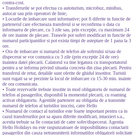
contra-cost.
• Transferurile se pot efectua cu autoturism, microbuz, minibus,
autocar sau prin operatori de linie;
• Locurile de imbarcare sunt informative; pot fi diferite in functie de
partenerul care efectueaza transferul si se reconfirma o data cu
informarea de plecare, cu 3 zile sau, prin excepție, cu maximum 24
de ore inainte de plecare. Traseele pot suferi modificari in functie de
numarul participantilor si pot exista timpi de asteptare de 1 pana la 3
ore.
• Ora de imbarcare si numarul de telefon ale soferului si/sau de
dispecerat se vor comunica cu 3 zile (prin exceptie 24 de ore)
inaintea datei plecarii. Calatorul va tine legatura cu transportatorul
pentru a se informa privind situatia concreta din ziua plecarii. Pentru
transferul de retur, detaliile sunt oferite de ghidul insotitor. Turistii
sunt rugati sa se prezinte la locul de imbarcare cu 15-30 min. inainte
de ora comunicata.
• Toate rezervarile trebuie insotite in mod obligatoriu de numarul de
telefon al pasagerilor, disponibil la momentul plecarii, cu roaming
activat obligatoriu. Agentiile partenere au obligatia de a transmite
numarul de telefon al turistilor inscrisi, catre Hello
• Numarul de contact al turistilor este foarte important pentru ca in
cazul transferurilor pot sa apara diferite modificari, intarzieri s.a.,
acestia trebuie sa fie contactati de catre sofer/dispecerat. Agentia
Hello Holidays nu este raspunzatoare de imposibilitatea contactarii
pasagerilor din cauza netransmiterii informatiilor obligatorii solicitate