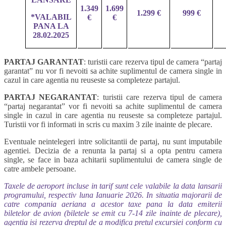
1.349
1.699
1.299 €
999 €
*VALABIL
€
€
PANA LA
28.02.2025
PARTAJ GARANTAT
: turistii care rezerva tipul de camera “partaj
garantat” nu vor fi nevoiti sa achite suplimentul de camera single in
cazul in care agentia nu reuseste sa completeze partajul.
PARTAJ NEGARANTAT
: turistii care rezerva tipul de camera
“partaj negarantat” vor fi nevoiti sa achite suplimentul de camera
single in cazul in care agentia nu reuseste sa completeze partajul.
Turistii vor fi informati in scris cu maxim 3 zile inainte de plecare.
Eventuale neintelegeri intre solicitantii de partaj, nu sunt imputabile
agentiei. Decizia de a renunta la partaj si a opta pentru camera
single, se face in baza achitarii suplimentului de camera single de
catre ambele persoane.
Taxele de aeroport incluse in tarif sunt cele valabile la data lansarii
programului, respectiv luna Ianuarie 2026. In situatia majorarii de
catre compania aeriana a acestor taxe pana la data emiterii
biletelor de avion (biletele se emit cu 7-14 zile inainte de plecare),
agentia isi rezerva dreptul de a modifica pretul excursiei conform cu