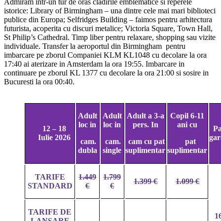
Admiram intr-un tur de oras cladirile emblematice si reperele
istorice: Library of Birmingham – una dintre cele mai mari biblioteci
publice din Europa; Selfridges Building – faimos pentru arhitectura
futurista, acoperita cu discuri metalice; Victoria Square, Town Hall,
St Philip’s Cathedral. Timp liber pentru relaxare, shopping sau vizite
individuale. Transfer la aeroportul din Birmingham pentru
imbarcare pe zborul Companiei KLM KL1048 cu decolare la ora
17:40 ai aterizare in Amsterdam la ora 19:55. Imbarcare in
continuare pe zborul KL 1377 cu decolare la ora 21:00 si sosire in
Bucuresti la ora 00:40.
Adult
Adult
Adult a 3-a
Copil 6-11
loc in
loc in
pers. In
ani cu
12 – 18
Pa
Iulie 2026
gar
cam.
cam.
cam cu pat
pat
dubla
single
suplimentar
suplimentar
TARIFE
1.449
1.799
1.399 €
1.099 €
STANDARD
€
€
TARIFE DE
1
LANSARE