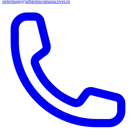
pelerinaje@arhiepiscopiasucevei.ro