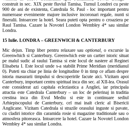
construit in sec. XIX peste fluviul Tamisa, Turnul Londrei cu peste
900 de ani de existenta, Catedrala St. Paul - loc important pentru
numeroase evenimente majore inclusive incoronari regale, nunti si
fineralii. Intoarcere la hotel. Seara puteti opta pentru o croaziera pe
Raul Tamisa. Cazare la Novotel London Wembley 4* sau similar
Londra.
15 Iulie. LONDRA – GREENWICH & CANTERBURY
Mic dejun. Timp liber pentru relaxare sau
optional,
o excursie la
Greenwhich si Canterbury. Greenwhich este un cartier istoric situat
pe malul sudic al raului Tamisa si este locul de nastere al Reginei
Elisabeta I. Este locul unde s-a stabilit Prime Meridian (meridianul
0). Puteti sta chiar pe linia de longitudine 0 in timp ce aflam despre
istoria masurarii timpului si descoperirile facute aici. Vizitam apoi
Canterbury, important centru spiritual inca din sec. al XII-lea. Orasul
este considerat azi capitala ecleziastica a Angliei, iar principala
atractia este Catedrala Canterbury – un loc de pelerinaj in traditia
crestina inca din Evul Mediu si este in continuare sediul
Arhiepiscopului de Canterbury, cel mai inalt cleric al Bisericii
Anglicane. Vizitam Catedrala si strazile orasului inguste si pavate,
cu cladiri istorice din caramida rosie si magazine traditionale sau o
atmosfera pitoreasca. Intoarcere la hotel. Cazare la Novotel London
Wembley 4* sau similar Londra.