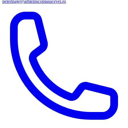
pelerinaje@arhiepiscopiasucevei.ro