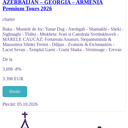
AZERBAIJAN – GEORGIA – ARMENIA
Premium Tours 2026
charter
Baku - Muntele de foc: Yanar Dag - Ateshgah - Shamakhi - Sheki -
Sighnaghi - Tbilisi - Mtskheta: Jvari si Catedrala Svetitskhoveli -
MARELE CAUCAZ: Fortareata Ananuri, Stepantsminda &
Manastirea Sfintei Treimi - Dilijan - Zvatnots & Etchmiadzin -
Lacul Sevan - Templul Garni - Gumi Shuka - Vernissage - Erevan
De la
3.698
-8%
3.398
EUR
Detalii
Plecări: 05.10.2026