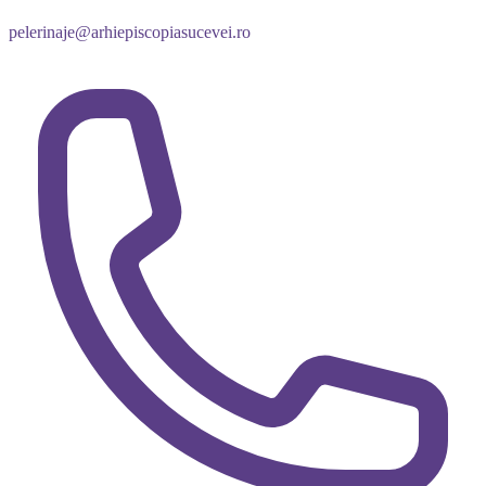
pelerinaje@arhiepiscopiasucevei.ro