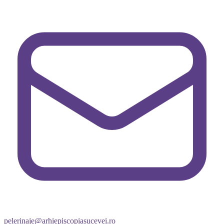
pelerinaje@arhiepiscopiasucevei.ro