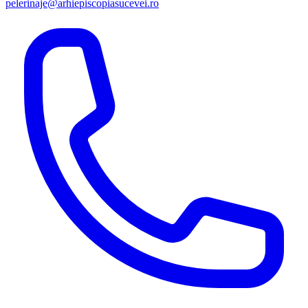
pelerinaje@arhiepiscopiasucevei.ro