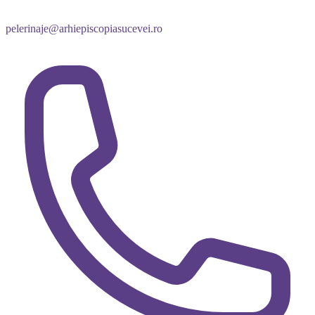
pelerinaje@arhiepiscopiasucevei.ro