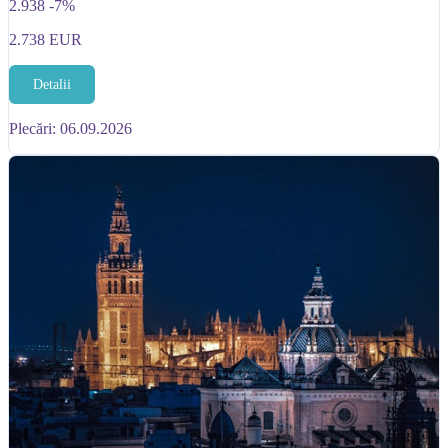
2.938
-7%
2.738
EUR
Detalii
Plecări: 06.09.2026