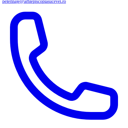
pelerinaje@arhiepiscopiasucevei.ro