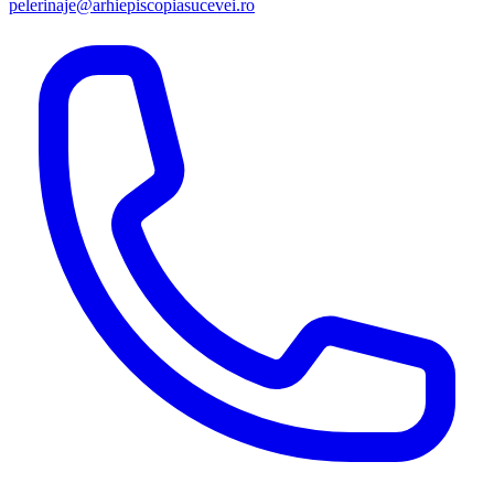
pelerinaje@arhiepiscopiasucevei.ro