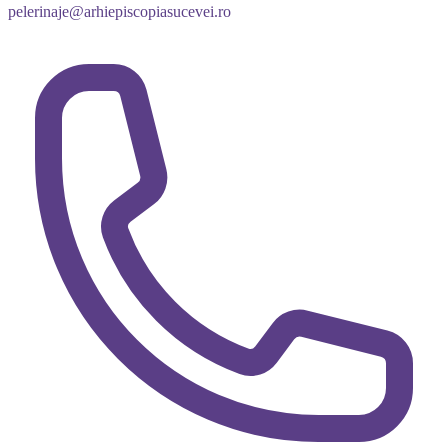
pelerinaje@arhiepiscopiasucevei.ro