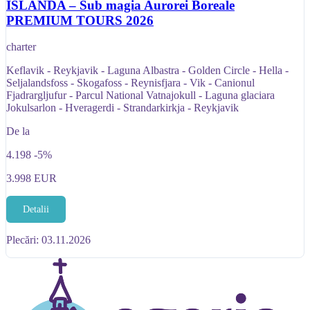
ISLANDA – Sub magia Aurorei Boreale
PREMIUM TOURS 2026
charter
Keflavik - Reykjavik - Laguna Albastra - Golden Circle - Hella -
Seljalandsfoss - Skogafoss - Reynisfjara - Vik - Canionul
Fjadrargljufur - Parcul National Vatnajokull - Laguna glaciara
Jokulsarlon - Hveragerdi - Strandarkirkja - Reykjavik
De la
4.198
-5%
3.998
EUR
Detalii
Plecări: 03.11.2026