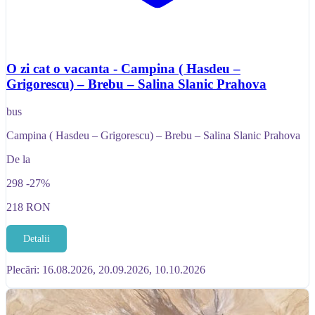
O zi cat o vacanta - Campina ( Hasdeu –
Grigorescu) – Brebu – Salina Slanic Prahova
bus
Campina ( Hasdeu – Grigorescu) – Brebu – Salina Slanic Prahova
De la
298
-27%
218
RON
Detalii
Plecări: 16.08.2026, 20.09.2026, 10.10.2026