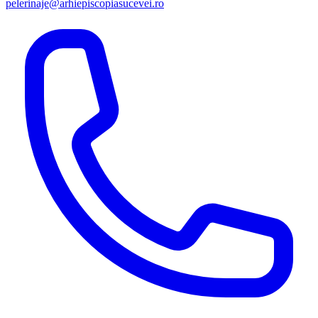
pelerinaje@arhiepiscopiasucevei.ro