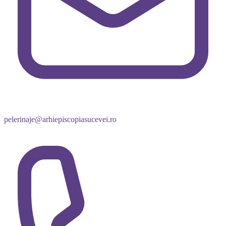
pelerinaje@arhiepiscopiasucevei.ro