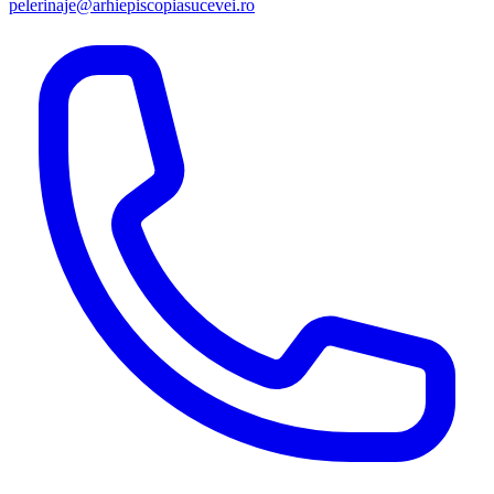
pelerinaje@arhiepiscopiasucevei.ro