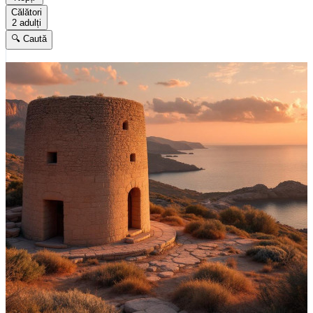
Călători
2 adulți
🔍 Caută