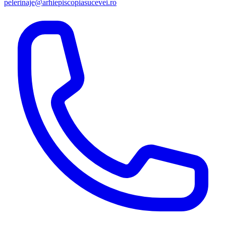
pelerinaje@arhiepiscopiasucevei.ro