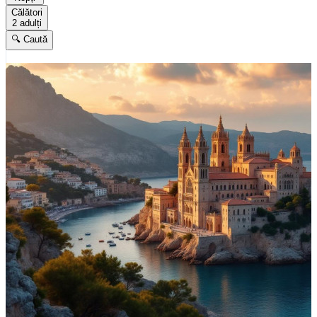
Călători
2 adulți
🔍 Caută