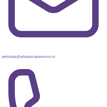
pelerinaje@arhiepiscopiasucevei.ro