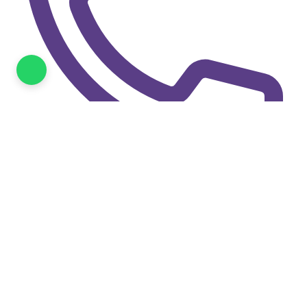
0770 801 685
© 2026 Egeria Travel. Toate drepturile rezervate.
|
Licenta de turism nr. 2408/05.05.2021
|
Polita de
Setari cookies
asigurare nr. IF-i Nr. 5038/ 14.05.2026
Folosim cookies pentru a asigura functionarea corecta a site-ului si,
cu acordul tau, pentru analiza si marketing.
Afla mai multe