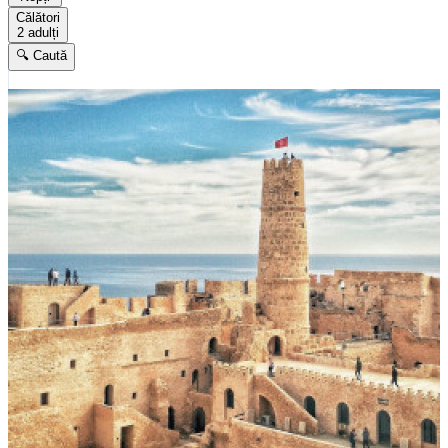
Călători
2 adulți
🔍 Caută