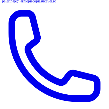
pelerinaje@arhiepiscopiasucevei.ro