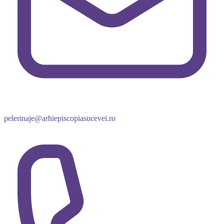
pelerinaje@arhiepiscopiasucevei.ro