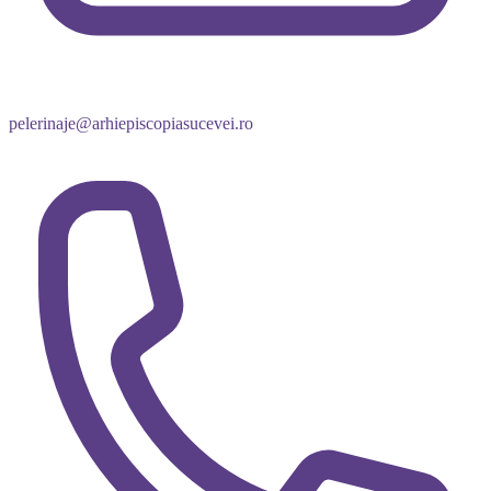
pelerinaje@arhiepiscopiasucevei.ro