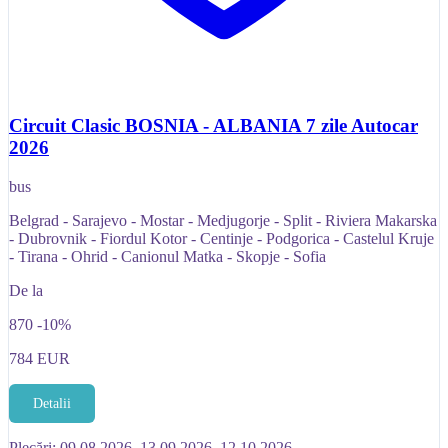
Circuit Clasic BOSNIA - ALBANIA 7 zile Autocar
2026
bus
Belgrad - Sarajevo - Mostar - Medjugorje - Split - Riviera Makarska
- Dubrovnik - Fiordul Kotor - Centinje - Podgorica - Castelul Kruje
- Tirana - Ohrid - Canionul Matka - Skopje - Sofia
De la
870
-10%
784
EUR
Detalii
Plecări: 09.08.2026, 13.09.2026, 12.10.2026