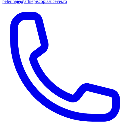
pelerinaje@arhiepiscopiasucevei.ro