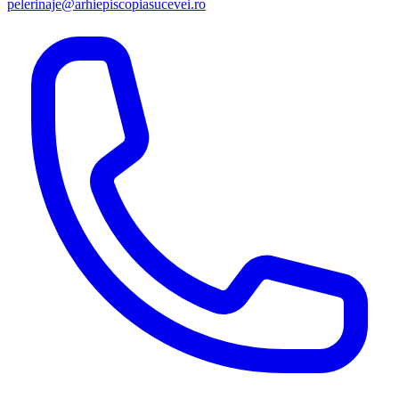
pelerinaje@arhiepiscopiasucevei.ro